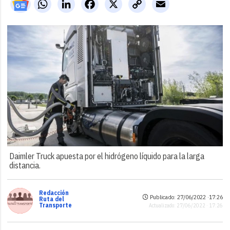
WhatsApp
LinkedIn
Facebook
X
Copy
Email
Link
Daimler Truck apuesta por el hidrógeno líquido para la larga
distancia.
Redacción
Publicado: 27/06/2022 ·
17:26
Ruta del
Transporte
Actualizado: 27/06/2022 · 17:26