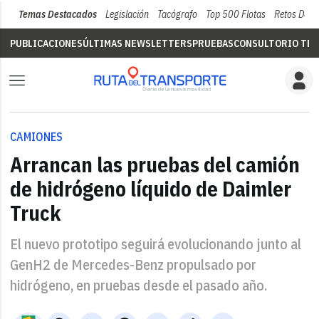
Temas Destacados
Legislación
Tacógrafo
Top 500 Flotas
Retos Del 
PUBLICACIONES
ÚLTIMAS NEWSLETTERS
PRUEBAS
CONSULTORIO TÉC
CAMIONES
Arrancan las pruebas del camión
de hidrógeno líquido de Daimler
Truck
El nuevo prototipo seguirá evolucionando junto al
GenH2 de Mercedes-Benz propulsado por
hidrógeno, en pruebas desde el pasado año.