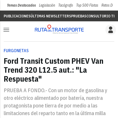
Temas Destacados
Legislación
Tacógrafo
Top 500 Flotas
Retos Del 
PUBLICACIONES
ÚLTIMAS NEWSLETTERS
PRUEBAS
CONSULTORIO TÉC
FURGONETAS
Ford Transit Custom PHEV Van
Trend 320 L12.5 aut.: "La
Respuesta"
PRUEBA A FONDO.- Con un motor de gasolina y
otro eléctrico alimentado por batería, nuestra
protagonista pone tierra de por medio a las
limitaciones del reparto tanto en la última milla