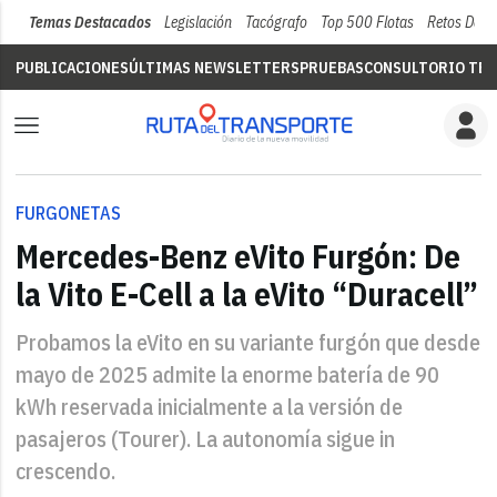
Temas Destacados
Legislación
Tacógrafo
Top 500 Flotas
Retos Del 
PUBLICACIONES
ÚLTIMAS NEWSLETTERS
PRUEBAS
CONSULTORIO TÉC
FURGONETAS
Mercedes-Benz eVito Furgón: De
la Vito E-Cell a la eVito “Duracell”
Probamos la eVito en su variante furgón que desde
mayo de 2025 admite la enorme batería de 90
kWh reservada inicialmente a la versión de
pasajeros (Tourer). La autonomía sigue in
crescendo.