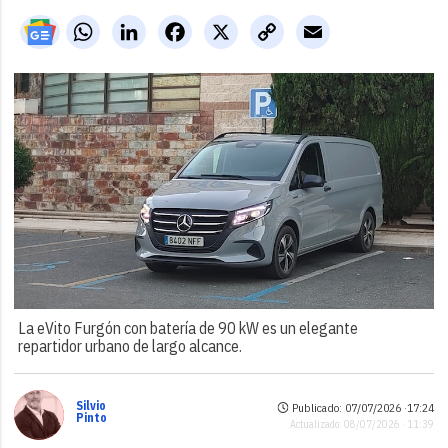
WhatsApp
LinkedIn
Facebook
X
Copy
Email
Link
La eVito Furgón con batería de 90 kW es un elegante
repartidor urbano de largo alcance.
Silvio
Publicado: 07/07/2026 ·
17:24
Pinto
Actualizado: 08/07/2026 · 11:39