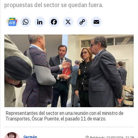
propuestas del sector se quedan fuera.
WhatsApp
LinkedIn
Facebook
X
Copy
Email
Link
Representantes del sector en una reunión con el ministro de
Transportes, Óscar Puente, el pasado 11 de marzo.
Germán
Publicado: 21/03/2026 ·
11:28