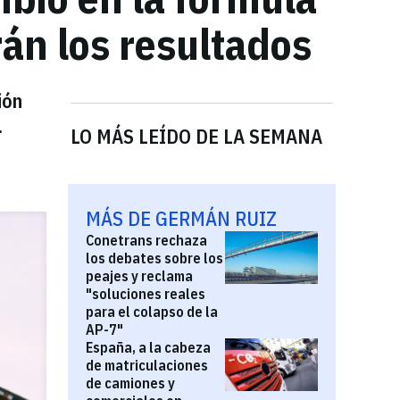
rán los resultados
ión
.
LO MÁS LEÍDO DE LA SEMANA
MÁS DE GERMÁN RUIZ
Conetrans rechaza
los debates sobre los
peajes y reclama
"soluciones reales
para el colapso de la
AP-7"
España, a la cabeza
de matriculaciones
de camiones y