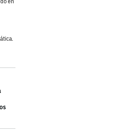
ido en
ática.
a
los