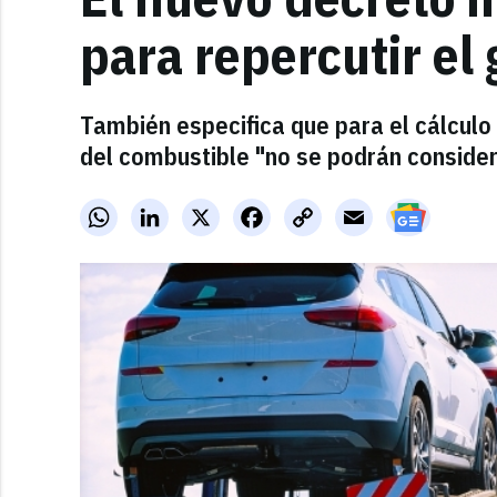
para repercutir el
También especifica que para el cálculo d
del combustible "no se podrán considera
WhatsApp
LinkedIn
X
Facebook
Copy
Email
Link