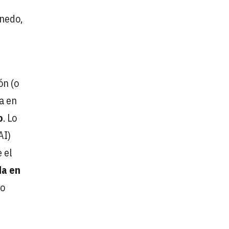
rnedo,
l
ón (o
ía en
o
. Lo
AI)
 el
da en
do