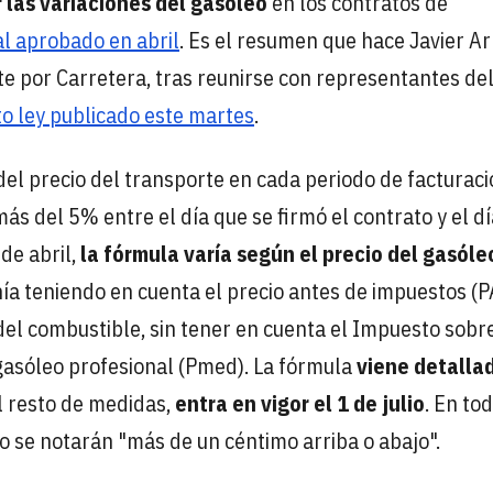
r las variaciones del gasóleo
en los contratos de
al aprobado en abril
. Es el resumen que hace Javier A
e por Carretera, tras reunirse con representantes de
to ley publicado este martes
.
 del precio del transporte en cada periodo de facturaci
ás del 5% entre el día que se firmó el contrato y el d
sde abril,
la fórmula varía según el precio del gasóle
nía teniendo en cuenta el precio antes de impuestos (P
del combustible, sin tener en cuenta el Impuesto sobre
 gasóleo profesional (Pmed). La fórmula
viene detalla
l resto de medidas,
entra en vigor el 1 de julio
. En to
o se notarán "más de un céntimo arriba o abajo".