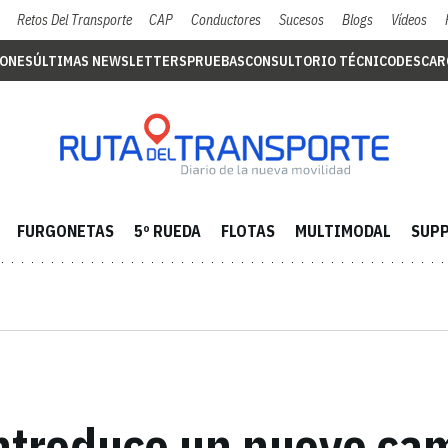
Retos Del Transporte
CAP
Conductores
Sucesos
Blogs
Vídeos
IONES
ÚLTIMAS NEWSLETTERS
PRUEBAS
CONSULTORIO TÉCNICO
DESCAR
FURGONETAS
5º RUEDA
FLOTAS
MULTIMODAL
SUPP
introduce un nuevo cam