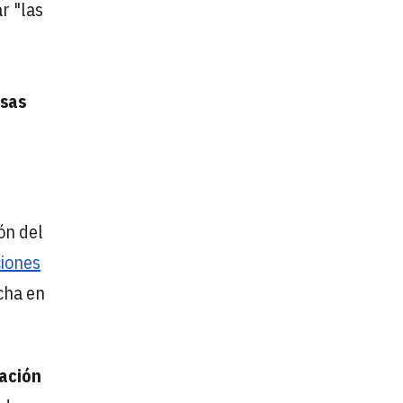
r "las
esas
ón del
ciones
echa en
iación