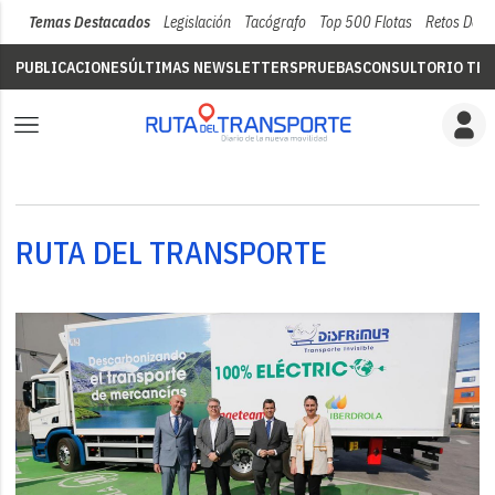
Temas Destacados
Legislación
Tacógrafo
Top 500 Flotas
Retos Del 
PUBLICACIONES
ÚLTIMAS NEWSLETTERS
PRUEBAS
CONSULTORIO TÉC
RUTA DEL TRANSPORTE