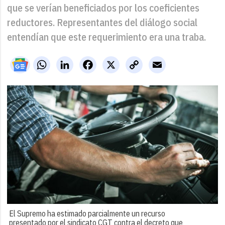
que se verían beneficiados por los coeficientes
reductores. Representantes del diálogo social
entendían que este requerimiento era una traba.
WhatsApp
LinkedIn
Facebook
X
Copy
Email
Link
El Supremo ha estimado parcialmente un recurso
presentado por el sindicato CGT contra el decreto que