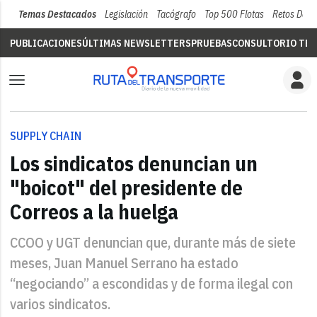
Temas Destacados
Legislación
Tacógrafo
Top 500 Flotas
Retos Del 
PUBLICACIONES
ÚLTIMAS NEWSLETTERS
PRUEBAS
CONSULTORIO TÉC
SUPPLY CHAIN
Los sindicatos denuncian un
"boicot" del presidente de
Correos a la huelga
CCOO y UGT denuncian que, durante más de siete
meses, Juan Manuel Serrano ha estado
“negociando” a escondidas y de forma ilegal con
varios sindicatos.