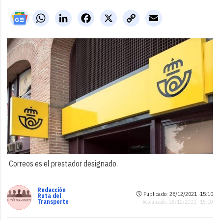
WhatsApp
LinkedIn
Facebook
X
Copy
Email
Link
Correos es el prestador designado.
Redacción
Publicado: 28/12/2021 ·
15:10
Ruta del
Transporte
Actualizado: 28/12/2021 · 15:10