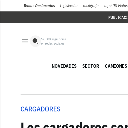
Temas Destacados
Legislación
Tacógrafo
Top 500 Flotas
PUBLICAC
52,000
seguidores
en redes sociales
NOVEDADES
SECTOR
CAMIONES
CARGADORES
Los cargadores so