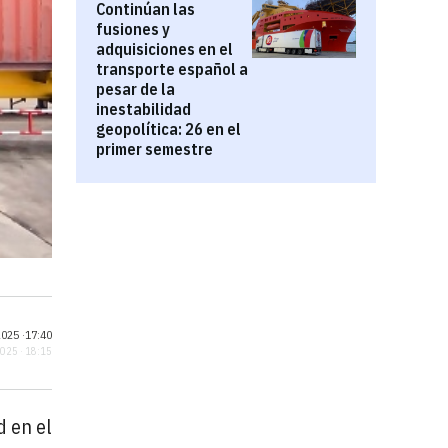
Continúan las
fusiones y
adquisiciones en el
transporte español a
pesar de la
inestabilidad
geopolítica: 26 en el
primer semestre
025 ·
17:40
2025 · 18:15
d en el