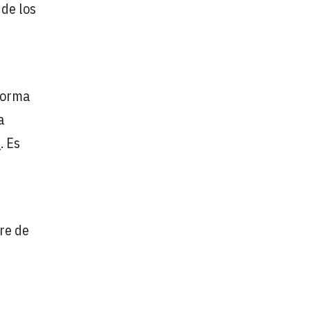
 de los
 forma
a
6
. Es
re de