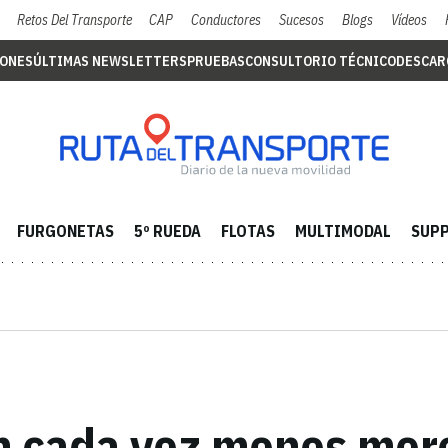
Retos Del Transporte
CAP
Conductores
Sucesos
Blogs
Vídeos
IONES
ÚLTIMAS NEWSLETTERS
PRUEBAS
CONSULTORIO TÉCNICO
DESCAR
FURGONETAS
5º RUEDA
FLOTAS
MULTIMODAL
SUPP
n cada vez menos mor