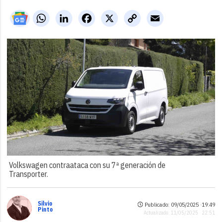
WhatsApp
LinkedIn
Facebook
X
Copy
Email
Link
Volkswagen contraataca con su 7ª generación de
Transporter.
Silvio
Publicado: 09/05/2025 ·
19:49
Pinto
Actualizado: 11/05/2025 · 22:51