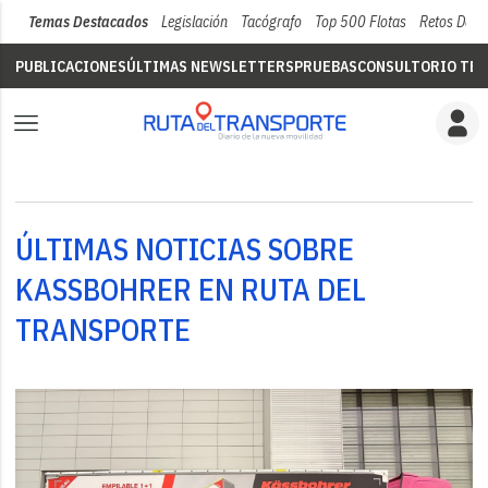
Temas Destacados
Legislación
Tacógrafo
Top 500 Flotas
Retos Del 
PUBLICACIONES
ÚLTIMAS NEWSLETTERS
PRUEBAS
CONSULTORIO TÉC
ÚLTIMAS NOTICIAS SOBRE
KASSBOHRER EN RUTA DEL
TRANSPORTE