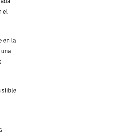
rada
 el
 en la
n una
s
stible
s