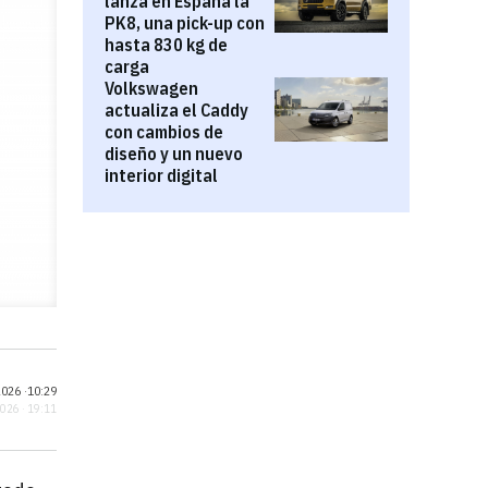
lanza en España la
PK8, una pick-up con
hasta 830 kg de
carga
Volkswagen
actualiza el Caddy
con cambios de
diseño y un nuevo
interior digital
026 ·
10:29
2026 · 19:11