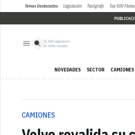
Temas Destacados
Legislación
Tacógrafo
Top 500 Flotas
PUBLICAC
52,000
seguidores
en redes sociales
NOVEDADES
SECTOR
CAMIONES
CAMIONES
Volvo revalida su 