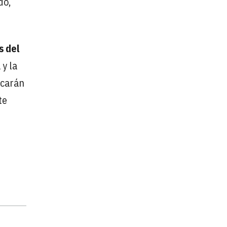
do,
s del
 y la
icarán
te