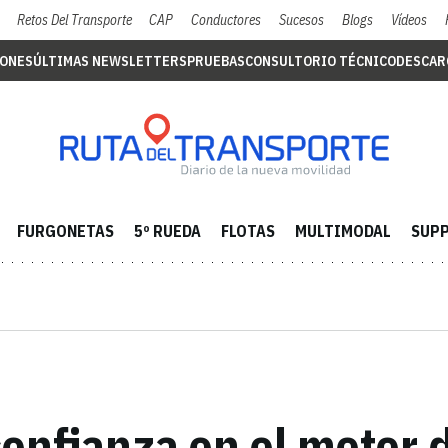
Retos Del Transporte
CAP
Conductores
Sucesos
Blogs
Vídeos
IONES
ÚLTIMAS NEWSLETTERS
PRUEBAS
CONSULTORIO TÉCNICO
DESCAR
FURGONETAS
5º RUEDA
FLOTAS
MULTIMODAL
SUPP
confianza en el motor