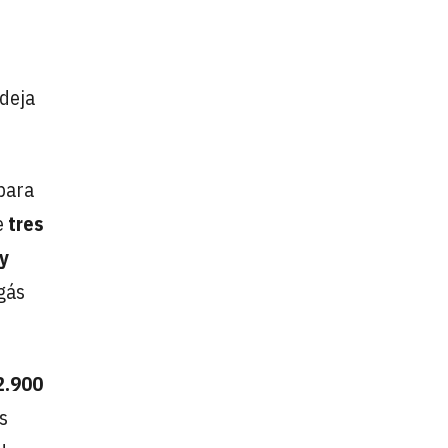
 deja
 para
e
tres
 y
gás
2.900
os