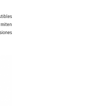
stibles
ermiten
isiones