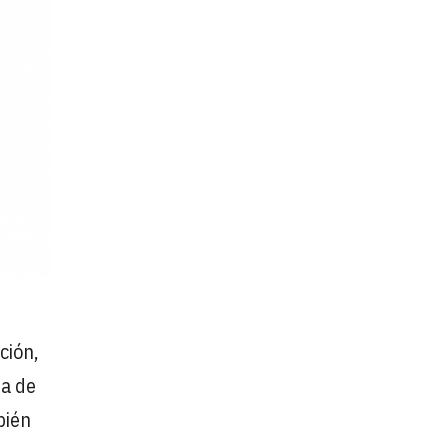
ción,
da de
bién