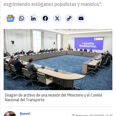
esgrimiendo eslóganes populistas y manidos".
WhatsApp
LinkedIn
Facebook
X
Copy
Email
Link
Imagen de archivo de una reunión del Ministerio y el Comité
Nacional del Transporte.
Manuel
Publicado: 06/10/2025 ·
11:30