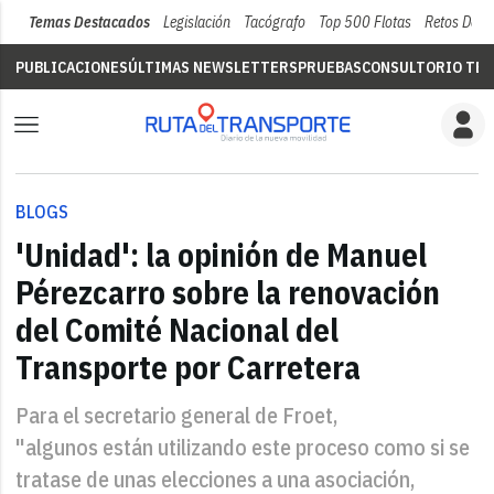
Temas Destacados
Legislación
Tacógrafo
Top 500 Flotas
Retos Del 
PUBLICACIONES
ÚLTIMAS NEWSLETTERS
PRUEBAS
CONSULTORIO TÉC
BLOGS
'Unidad': la opinión de Manuel
Pérezcarro sobre la renovación
del Comité Nacional del
Transporte por Carretera
Para el secretario general de Froet,
"algunos están utilizando este proceso como si se
tratase de unas elecciones a una asociación,