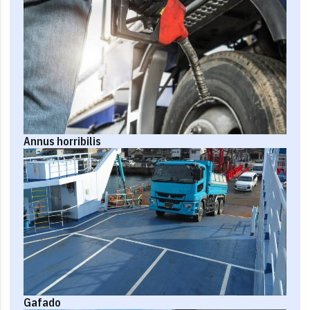
Annus horribilis
Gafado