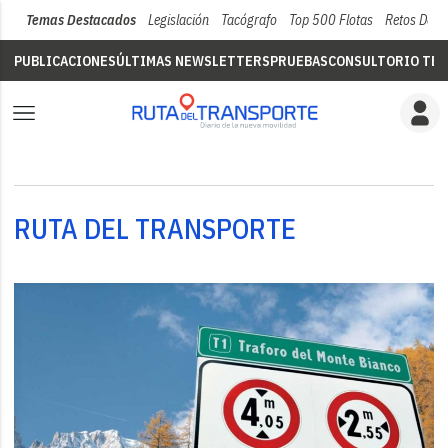
Temas Destacados
Legislación
Tacógrafo
Top 500 Flotas
Retos Del 
PUBLICACIONES
ÚLTIMAS NEWSLETTERS
PRUEBAS
CONSULTORIO TÉC
RUTA DEL TRANSPORTE