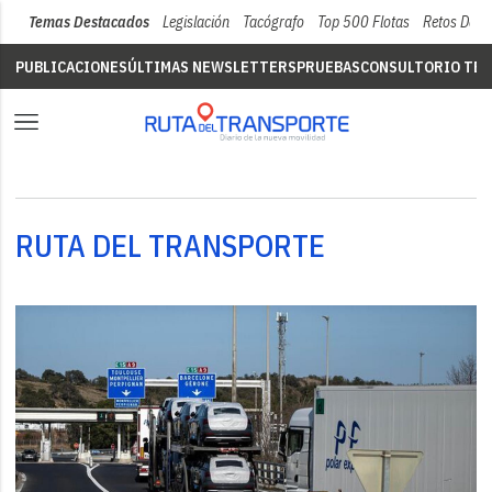
Temas Destacados
Legislación
Tacógrafo
Top 500 Flotas
Retos Del 
PUBLICACIONES
ÚLTIMAS NEWSLETTERS
PRUEBAS
CONSULTORIO TÉC
RUTA DEL TRANSPORTE