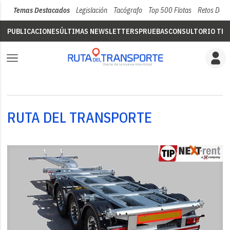
Temas Destacados
Legislación
Tacógrafo
Top 500 Flotas
Retos Del 
PUBLICACIONES
ÚLTIMAS NEWSLETTERS
PRUEBAS
CONSULTORIO TÉC
RUTA DEL TRANSPORTE