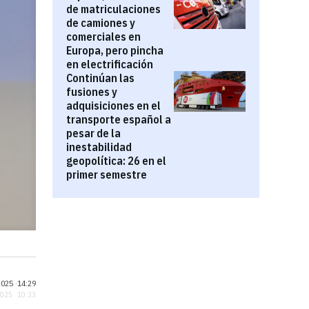
de matriculaciones
de camiones y
comerciales en
Europa, pero pincha
en electrificación
Continúan las
fusiones y
adquisiciones en el
transporte español a
pesar de la
inestabilidad
geopolítica: 26 en el
primer semestre
025 ·
14:29
2025 · 10:33