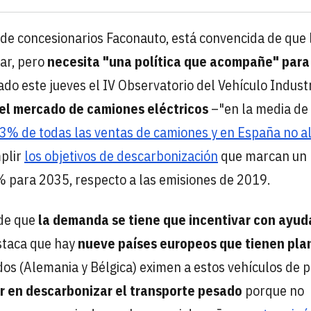
 de concesionarios Faconauto, está convencida de que 
ar, pero
necesita "una política que acompañe" para
do este jueves el IV Observatorio del Vehículo Industr
el mercado de camiones eléctricos
–"en la media de
l 3% de todas las ventas de camiones y en España no a
mplir
los objetivos de descarbonización
que marcan un
% para 2035, respecto a las emisiones de 2019.
 de que
la demanda se tiene que incentivar con ayud
staca que hay
nueve países europeos que tienen pla
dos (Alemania y Bélgica) eximen a estos vehículos de 
r en descarbonizar el transporte pesado
porque no