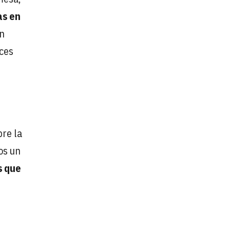
as en
on
ices
bre la
os un
s que