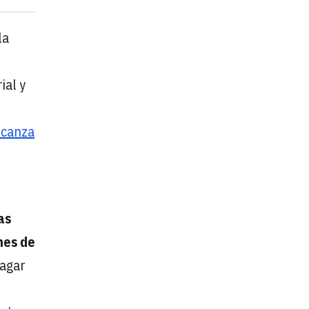
la
ial y
lcanza
as
nes de
pagar