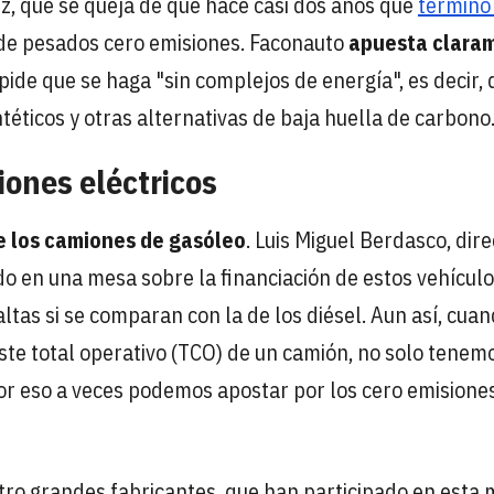
ez, que se queja de que hace casi dos años que
terminó 
de pesados cero emisiones. Faconauto
apuesta clara
pide que se haga "sin complejos de energía", es decir,
éticos y otras alternativas de baja huella de carbono
iones eléctricos
ue los camiones de gasóleo
. Luis Miguel Berdasco, dire
ado en una mesa sobre la financiación de estos vehículo
tas si se comparan con la de los diésel. Aun así, cuan
te total operativo (TCO) de un camión, no solo tenem
Por eso a veces podemos apostar por los cero emisione
atro grandes fabricantes, que han participado en esta 