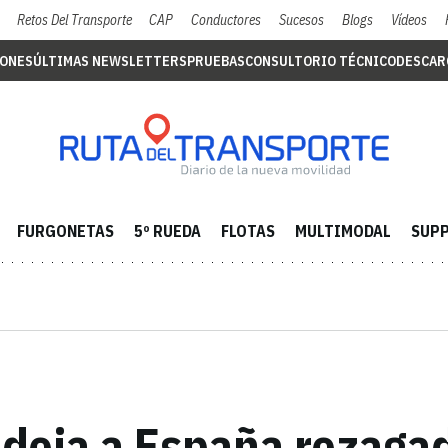
Retos Del Transporte
CAP
Conductores
Sucesos
Blogs
Vídeos
IONES
ÚLTIMAS NEWSLETTERS
PRUEBAS
CONSULTORIO TÉCNICO
DESCAR
FURGONETAS
5º RUEDA
FLOTAS
MULTIMODAL
SUPP
 deja a España rezagad