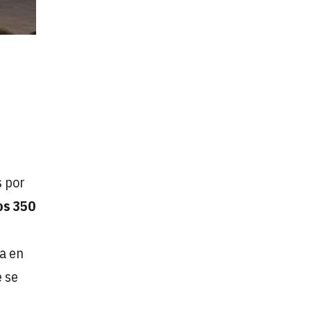
s por
os 350
ía en
 se