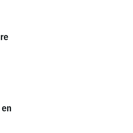
re
 en