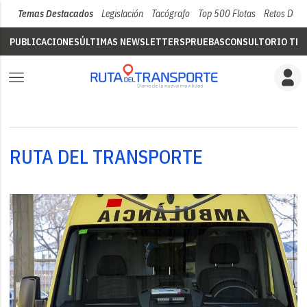
Temas Destacados
Legislación
Tacógrafo
Top 500 Flotas
Retos Del 
PUBLICACIONES
ÚLTIMAS NEWSLETTERS
PRUEBAS
CONSULTORIO TÉC
RUTA DEL TRANSPORTE