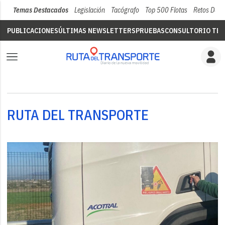
Temas Destacados
Legislación
Tacógrafo
Top 500 Flotas
Retos Del 
PUBLICACIONES
ÚLTIMAS NEWSLETTERS
PRUEBAS
CONSULTORIO TÉC
RUTA DEL TRANSPORTE