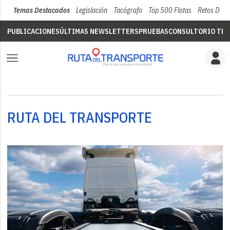
Temas Destacados
Legislación
Tacógrafo
Top 500 Flotas
Retos Del 
PUBLICACIONES
ÚLTIMAS NEWSLETTERS
PRUEBAS
CONSULTORIO TÉC
RUTA DEL TRANSPORTE